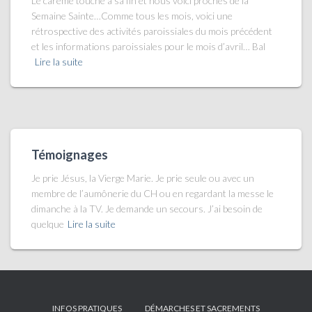
Le carême touche à sa fin et nous voici proches de la
Semaine Sainte…Comme tous les mois, voici une
rétrospective des activités paroissiales du mois précédent
et les informations paroissiales pour le mois d’avril… Bal
Lire la suite
Témoignages
Je prie Jésus, la Vierge Marie. Je prie seule ou avec un
membre de l’aumônerie du CH ou en regardant la messe le
dimanche à la TV. Je demande un secours. J’ai besoin de
quelque
Lire la suite
INFOS PRATIQUES
DÉMARCHES ET SACREMENTS