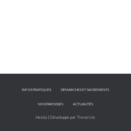
INFOS PRATIQUES
DÉMARCHES ET SACREMENTS
NOS PAROISSES
ACTUALITÉS
Hestia | Développé par
ThemeIsle