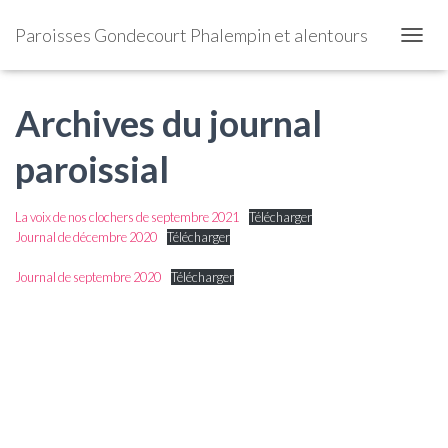
Paroisses Gondecourt Phalempin et alentours
OUVRI
Archives du journal
paroissial
La voix de nos clochers de septembre 2021
Télécharger
Journal de décembre 2020
Télécharger
Journal de septembre 2020
Télécharger