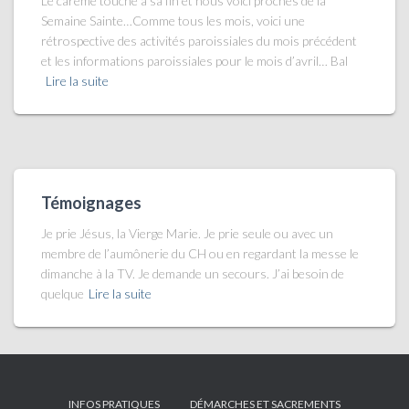
Le carême touche à sa fin et nous voici proches de la
Semaine Sainte…Comme tous les mois, voici une
rétrospective des activités paroissiales du mois précédent
et les informations paroissiales pour le mois d’avril… Bal
Lire la suite
Témoignages
Je prie Jésus, la Vierge Marie. Je prie seule ou avec un
membre de l’aumônerie du CH ou en regardant la messe le
dimanche à la TV. Je demande un secours. J’ai besoin de
quelque
Lire la suite
INFOS PRATIQUES
DÉMARCHES ET SACREMENTS