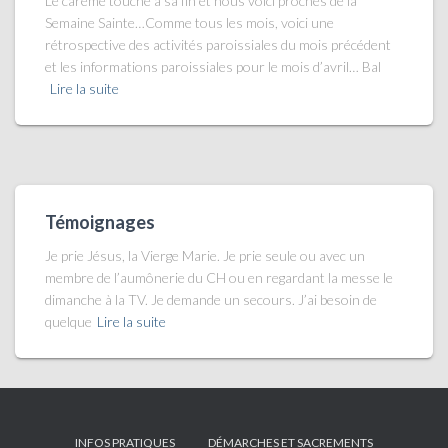
Le carême touche à sa fin et nous voici proches de la
Semaine Sainte…Comme tous les mois, voici une
rétrospective des activités paroissiales du mois précédent
et les informations paroissiales pour le mois d’avril… Bal
Lire la suite
Témoignages
Je prie Jésus, la Vierge Marie. Je prie seule ou avec un
membre de l’aumônerie du CH ou en regardant la messe le
dimanche à la TV. Je demande un secours. J’ai besoin de
quelque
Lire la suite
INFOS PRATIQUES
DÉMARCHES ET SACREMENTS