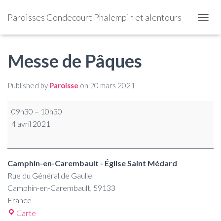
Paroisses Gondecourt Phalempin et alentours
OUVRI
Messe de Pâques
Published by
Paroisse
on
20 mars 2021
09h30
–
10h30
4 avril 2021
Camphin-en-Carembault - Église Saint Médard
Rue du Général de Gaulle
Camphin-en-Carembault
,
59133
France
Carte