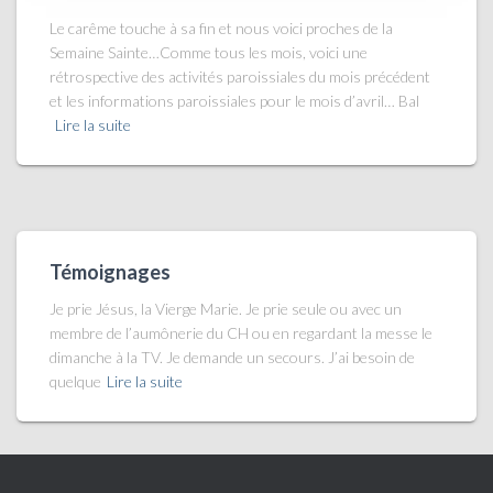
Le carême touche à sa fin et nous voici proches de la
Semaine Sainte…Comme tous les mois, voici une
rétrospective des activités paroissiales du mois précédent
et les informations paroissiales pour le mois d’avril… Bal
Lire la suite
Témoignages
Je prie Jésus, la Vierge Marie. Je prie seule ou avec un
membre de l’aumônerie du CH ou en regardant la messe le
dimanche à la TV. Je demande un secours. J’ai besoin de
quelque
Lire la suite