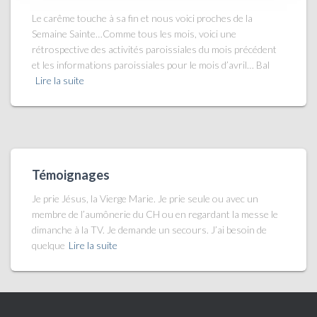
Le carême touche à sa fin et nous voici proches de la
Semaine Sainte…Comme tous les mois, voici une
rétrospective des activités paroissiales du mois précédent
et les informations paroissiales pour le mois d’avril… Bal
Lire la suite
Témoignages
Je prie Jésus, la Vierge Marie. Je prie seule ou avec un
membre de l’aumônerie du CH ou en regardant la messe le
dimanche à la TV. Je demande un secours. J’ai besoin de
quelque
Lire la suite