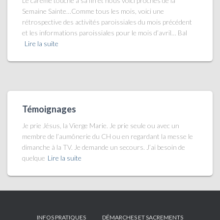
Le carême touche à sa fin et nous voici proches de la
Semaine Sainte…Comme tous les mois, voici une
rétrospective des activités paroissiales du mois précédent
et les informations paroissiales pour le mois d’avril… Bal
Lire la suite
Témoignages
Je prie Jésus, la Vierge Marie. Je prie seule ou avec un
membre de l’aumônerie du CH ou en regardant la messe le
dimanche à la TV. Je demande un secours. J’ai besoin de
quelque
Lire la suite
INFOS PRATIQUES
DÉMARCHES ET SACREMENTS