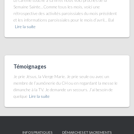
Le carême touche à sa fin et nous voici proches de la
Semaine Sainte…Comme tous les mois, voici une
rétrospective des activités paroissiales du mois précédent
et les informations paroissiales pour le mois d’avril… Bal
Lire la suite
Témoignages
Je prie Jésus, la Vierge Marie. Je prie seule ou avec un
membre de l’aumônerie du CH ou en regardant la messe le
dimanche à la TV. Je demande un secours. J’ai besoin de
quelque
Lire la suite
INFOS PRATIQUES
DÉMARCHES ET SACREMENTS