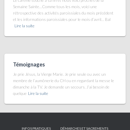
Le carême touche à sa fin et nous voici proches de la
Semaine Sainte…Comme tous les mois, voici une
rétrospective des activités paroissiales du mois précédent
et les informations paroissiales pour le mois d’avril… Bal
Lire la suite
Témoignages
Je prie Jésus, la Vierge Marie. Je prie seule ou avec un
membre de l’aumônerie du CH ou en regardant la messe le
dimanche à la TV. Je demande un secours. J’ai besoin de
quelque
Lire la suite
INFOS PRATIQUES
DÉMARCHES ET SACREMENTS