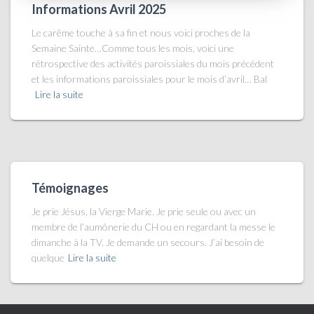
Informations Avril 2025
Le carême touche à sa fin et nous voici proches de la
Semaine Sainte…Comme tous les mois, voici une
rétrospective des activités paroissiales du mois précédent
et les informations paroissiales pour le mois d’avril… Bal
Lire la suite
Témoignages
Je prie Jésus, la Vierge Marie. Je prie seule ou avec un
membre de l’aumônerie du CH ou en regardant la messe le
dimanche à la TV. Je demande un secours. J’ai besoin de
quelque
Lire la suite