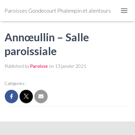
Paroisses Gondecourt Phalempin et alentours
OUVRI
Annœullin – Salle
paroissiale
Published by
Paroisse
on
13 janvier 2021
Catégories :