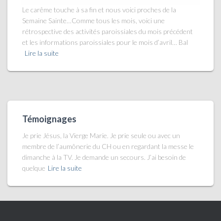
Le carême touche à sa fin et nous voici proches de la
Semaine Sainte…Comme tous les mois, voici une
rétrospective des activités paroissiales du mois précédent
et les informations paroissiales pour le mois d’avril… Bal
Lire la suite
Témoignages
Je prie Jésus, la Vierge Marie. Je prie seule ou avec un
membre de l’aumônerie du CH ou en regardant la messe le
dimanche à la TV. Je demande un secours. J’ai besoin de
quelque
Lire la suite