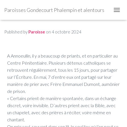
Paroisses Gondecourt Phalempin et alentours
OUVRI
Published by
Paroisse
on
4 octobre 2024
A Annoeullin, il y a beaucoup de priants, et en particulier au
Centre Pénitentiaire. Plusieurs détenus catholiques se
retrouvent régulièrement, tous les 15 jours, pour partager
sur l’Écriture. En mai, 7 d’entre eux ont partagé sur leur
manière de prier avec Frère Emmanuel Dumont, aumônier
de prison.
« Certains prient de manière spontanée, dans un échange
discret, voire invisible. D’autres prient avec la Bible, avec
un chapelet, avec des prières à réciter, voire même en
chantant.
On prie seul, souvent dans son lit, le seul lieu où l’on peut se