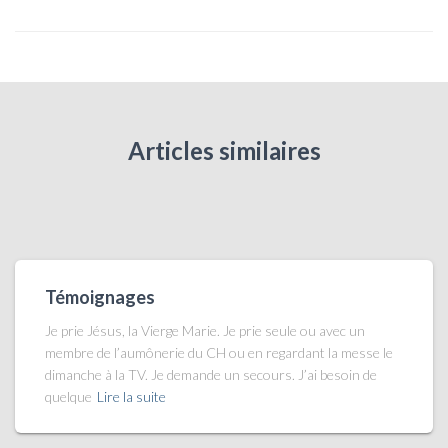
Articles similaires
Témoignages
Je prie Jésus, la Vierge Marie. Je prie seule ou avec un
membre de l’aumônerie du CH ou en regardant la messe le
dimanche à la TV. Je demande un secours. J’ai besoin de
quelque
Lire la suite