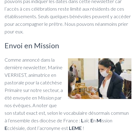
pouvons pas indiquer les dates dans cette newsletter car
l’accès à ces célébrations reste limité aux résidents de ces
établissements. Seuls quelques bénévoles peuvent y accéder
pour accompagner le prêtre. Nous pouvons néanmoins prier
pour eux.
Envoi en Mission
Comme annoncé dans la
dernière newsletter, Marine
VERRIEST, animatrice en
pastorale pour la catéchèse
Primaire sur notre secteur, a
été envoyée en Mission par
nos évêques. A noter que
son statut exact est, selon le vocabulaire désormais commun
à l’ensemble des diocèse de France :
L
aïc
E
n
M
ission
E
cclésiale, dont l’acronyme est
LEME
!