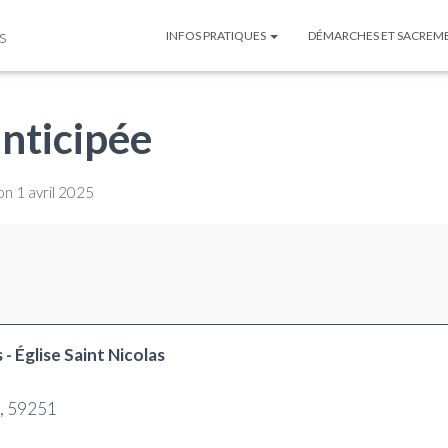
s
INFOS PRATIQUES
DÉMARCHES ET SACREM
nticipée
on
1 avril 2025
- Église Saint Nicolas
,
59251