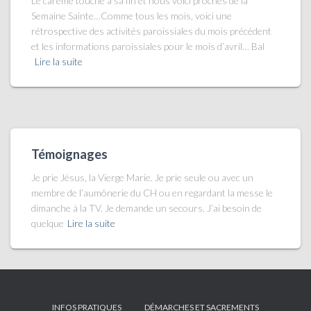
Le carême touche à sa fin et nous voici proches de la
Semaine Sainte…Comme tous les mois, voici une
rétrospective des activités paroissiales du mois précédent
et les informations paroissiales pour le mois d’avril… Bal
Lire la suite
Témoignages
Je prie Jésus, la Vierge Marie. Je prie seule ou avec un
membre de l’aumônerie du CH ou en regardant la messe le
dimanche à la TV. Je demande un secours. J’ai besoin de
quelque
Lire la suite
INFOS PRATIQUES
DÉMARCHES ET SACREMENTS